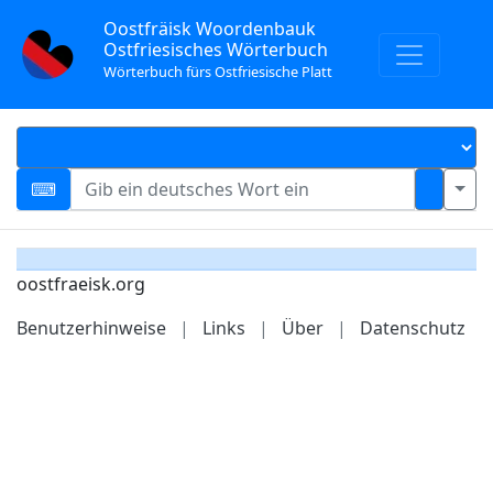
Oostfräisk Woordenbauk
Ostfriesisches Wörterbuch
Wörterbuch fürs Ostfriesische Platt
oostfraeisk.org
Benutzerhinweise
|
Links
|
Über
|
Datenschutz