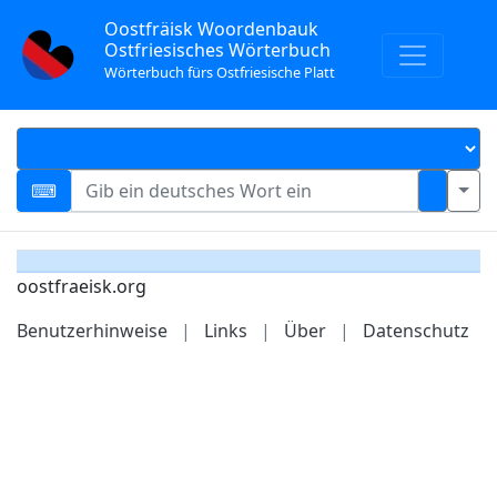
Oostfräisk Woordenbauk
Ostfriesisches Wörterbuch
Wörterbuch fürs Ostfriesische Platt
oostfraeisk.org
Benutzerhinweise
|
Links
|
Über
|
Datenschutz