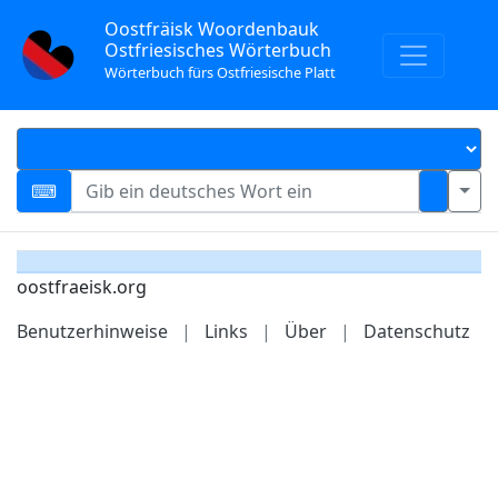
Oostfräisk Woordenbauk
Ostfriesisches Wörterbuch
Wörterbuch fürs Ostfriesische Platt
oostfraeisk.org
Benutzerhinweise
|
Links
|
Über
|
Datenschutz