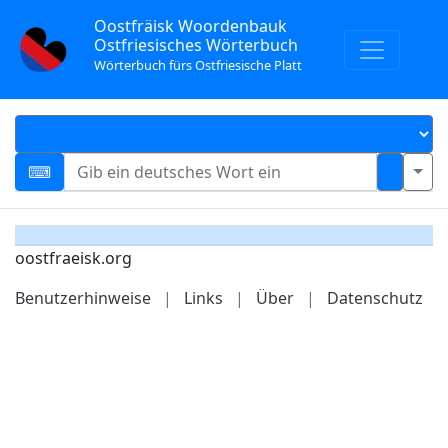
Oostfräisk Woordenbauk
Ostfriesisches Wörterbuch
Wörterbuch fürs Ostfriesische Platt
oostfraeisk.org
Benutzerhinweise
|
Links
|
Über
|
Datenschutz