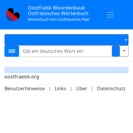
Oostfräisk Woordenbauk
Ostfriesisches Wörterbuch
Wörterbuch fürs Ostfriesische Platt
oostfraeisk.org
Benutzerhinweise
|
Links
|
Über
|
Datenschutz