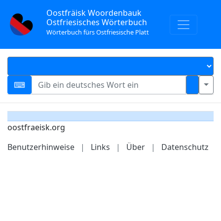
Oostfräisk Woordenbauk
Ostfriesisches Wörterbuch
Wörterbuch fürs Ostfriesische Platt
oostfraeisk.org
Benutzerhinweise
|
Links
|
Über
|
Datenschutz