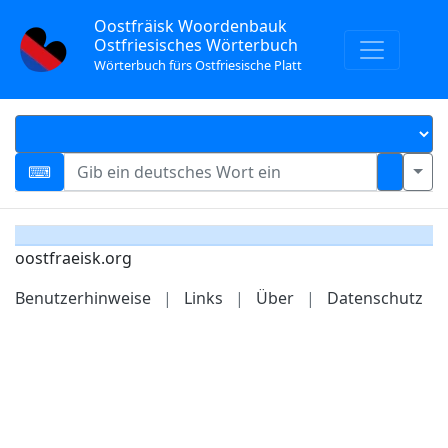
Oostfräisk Woordenbauk
Ostfriesisches Wörterbuch
Wörterbuch fürs Ostfriesische Platt
oostfraeisk.org
Benutzerhinweise
|
Links
|
Über
|
Datenschutz