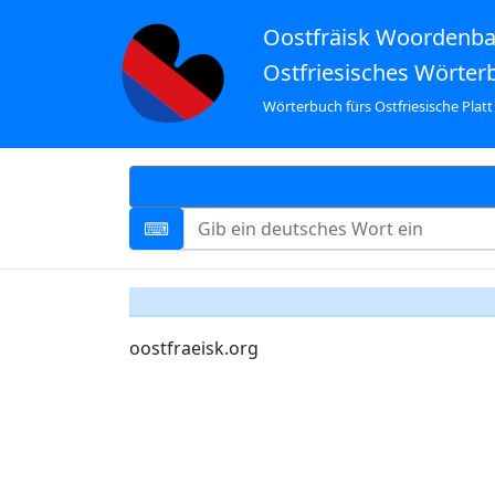
Oostfräisk Woordenb
Ostfriesisches Wörter
Wörterbuch fürs Ostfriesische Platt
oostfraeisk.org