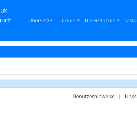
auk
buch
Übersetzer
Lernen
Unterstützen
Tasta
Benutzerhinweise
|
Links