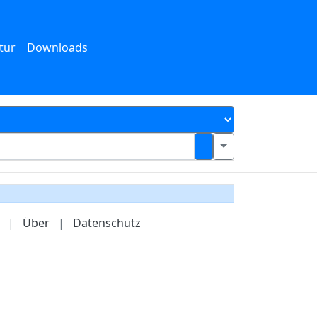
tur
Downloads
|
Über
|
Datenschutz