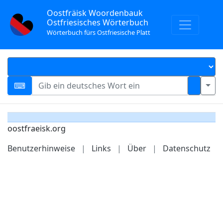
Oostfräisk Woordenbauk
Ostfriesisches Wörterbuch
Wörterbuch fürs Ostfriesische Platt
oostfraeisk.org
Benutzerhinweise
|
Links
|
Über
|
Datenschutz