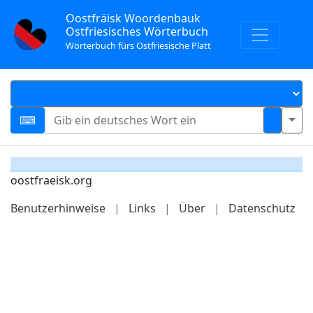
Oostfräisk Woordenbauk
Ostfriesisches Wörterbuch
Wörterbuch fürs Ostfriesische Platt
oostfraeisk.org
Benutzerhinweise
|
Links
|
Über
|
Datenschutz