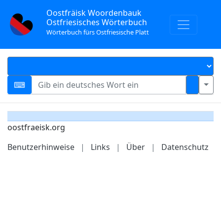
Oostfräisk Woordenbauk
Ostfriesisches Wörterbuch
Wörterbuch fürs Ostfriesische Platt
oostfraeisk.org
Benutzerhinweise
|
Links
|
Über
|
Datenschutz