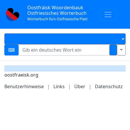
Oostfräisk Woordenbauk
Ostfriesisches Wörterbuch
Wörterbuch fürs Ostfriesische Platt
oostfraeisk.org
Benutzerhinweise
|
Links
|
Über
|
Datenschutz