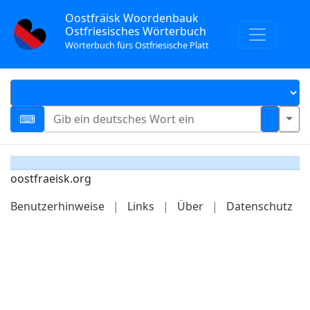
Oostfräisk Woordenbauk
Ostfriesisches Wörterbuch
Wörterbuch fürs Ostfriesische Platt
oostfraeisk.org
Benutzerhinweise
|
Links
|
Über
|
Datenschutz