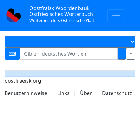
Oostfräisk Woordenbauk
Ostfriesisches Wörterbuch
Wörterbuch fürs Ostfriesische Platt
oostfraeisk.org
Benutzerhinweise
|
Links
|
Über
|
Datenschutz