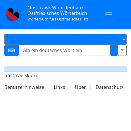
Oostfräisk Woordenbauk
Ostfriesisches Wörterbuch
Wörterbuch fürs Ostfriesische Platt
oostfraeisk.org
Benutzerhinweise
|
Links
|
Über
|
Datenschutz