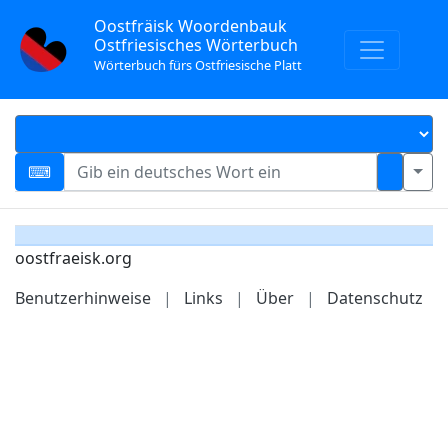
Oostfräisk Woordenbauk
Ostfriesisches Wörterbuch
Wörterbuch fürs Ostfriesische Platt
oostfraeisk.org
Benutzerhinweise
|
Links
|
Über
|
Datenschutz