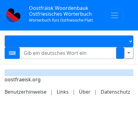
Oostfräisk Woordenbauk
Ostfriesisches Wörterbuch
Wörterbuch fürs Ostfriesische Platt
oostfraeisk.org
Benutzerhinweise
|
Links
|
Über
|
Datenschutz