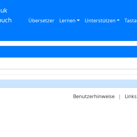
auk
buch
Übersetzer
Lernen
Unterstützen
Tasta
Benutzerhinweise
|
Links