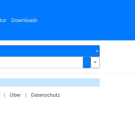
tur
Downloads
|
Über
|
Datenschutz