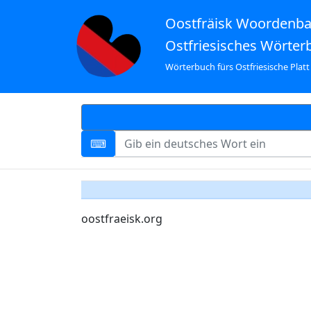
Oostfräisk Woordenb
Ostfriesisches Wörter
Wörterbuch fürs Ostfriesische Platt
oostfraeisk.org