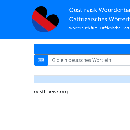
Oostfräisk Woordenb
Ostfriesisches Wörter
Wörterbuch fürs Ostfriesische Platt
oostfraeisk.org