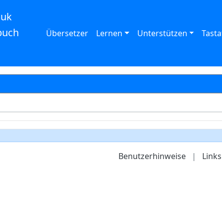
auk
buch
Übersetzer
Lernen
Unterstützen
Tasta
Benutzerhinweise
|
Links