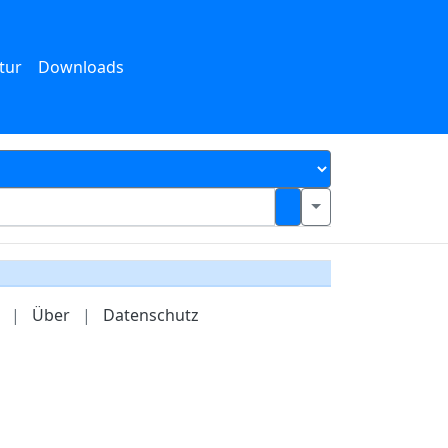
tur
Downloads
|
Über
|
Datenschutz