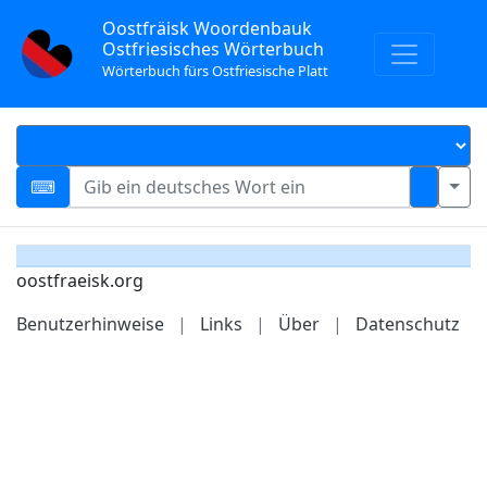
Oostfräisk Woordenbauk
Ostfriesisches Wörterbuch
Wörterbuch fürs Ostfriesische Platt
oostfraeisk.org
Benutzerhinweise
|
Links
|
Über
|
Datenschutz