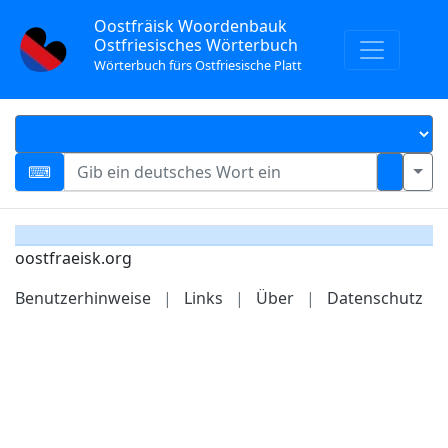
Oostfräisk Woordenbauk
Ostfriesisches Wörterbuch
Wörterbuch fürs Ostfriesische Platt
oostfraeisk.org
Benutzerhinweise
|
Links
|
Über
|
Datenschutz