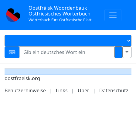
Oostfräisk Woordenbauk
Ostfriesisches Wörterbuch
Wörterbuch fürs Ostfriesische Platt
oostfraeisk.org
Benutzerhinweise
|
Links
|
Über
|
Datenschutz