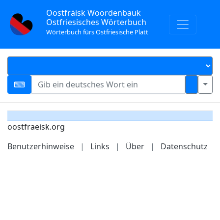
Oostfräisk Woordenbauk
Ostfriesisches Wörterbuch
Wörterbuch fürs Ostfriesische Platt
oostfraeisk.org
Benutzerhinweise
|
Links
|
Über
|
Datenschutz