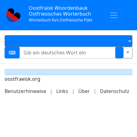
Oostfräisk Woordenbauk
Ostfriesisches Wörterbuch
Wörterbuch fürs Ostfriesische Platt
oostfraeisk.org
Benutzerhinweise
|
Links
|
Über
|
Datenschutz