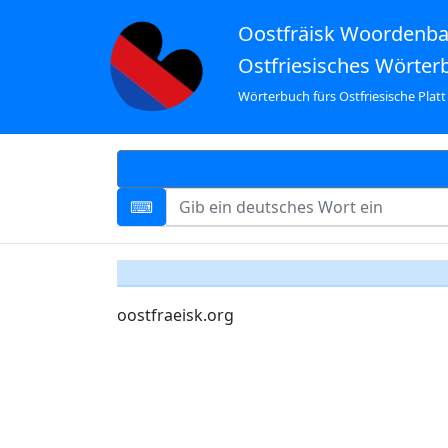
Oostfräisk Woordenb
Ostfriesisches Wörter
Wörterbuch fürs Ostfriesische Platt
oostfraeisk.org