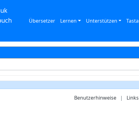
auk
buch
Übersetzer
Lernen
Unterstützen
Tasta
Benutzerhinweise
|
Links