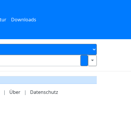
tur
Downloads
|
Über
|
Datenschutz