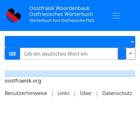
Oostfräisk Woordenbauk
Ostfriesisches Wörterbuch
Wörterbuch fürs Ostfriesische Platt
oostfraeisk.org
Benutzerhinweise
|
Links
|
Über
|
Datenschutz