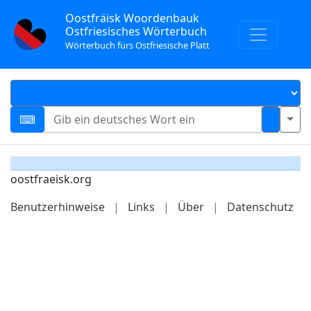
Oostfräisk Woordenbauk
Ostfriesisches Wörterbuch
Wörterbuch fürs Ostfriesische Platt
oostfraeisk.org
Benutzerhinweise
|
Links
|
Über
|
Datenschutz