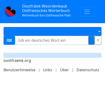
Oostfräisk Woordenbauk
Ostfriesisches Wörterbuch
Wörterbuch fürs Ostfriesische Platt
oostfraeisk.org
Benutzerhinweise
|
Links
|
Über
|
Datenschutz