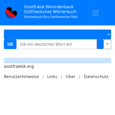
Oostfräisk Woordenbauk
Ostfriesisches Wörterbuch
Wörterbuch fürs Ostfriesische Platt
oostfraeisk.org
Benutzerhinweise
|
Links
|
Über
|
Datenschutz