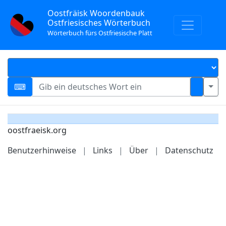
Oostfräisk Woordenbauk
Ostfriesisches Wörterbuch
Wörterbuch fürs Ostfriesische Platt
oostfraeisk.org
Benutzerhinweise
|
Links
|
Über
|
Datenschutz