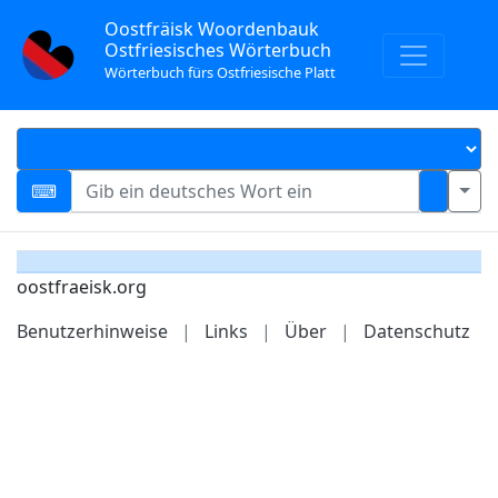
Oostfräisk Woordenbauk
Ostfriesisches Wörterbuch
Wörterbuch fürs Ostfriesische Platt
oostfraeisk.org
Benutzerhinweise
|
Links
|
Über
|
Datenschutz