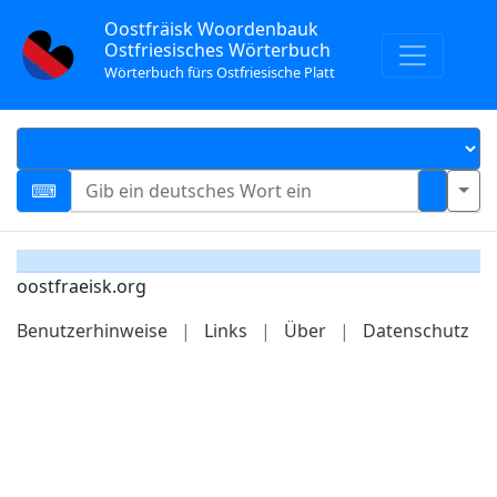
Oostfräisk Woordenbauk
Ostfriesisches Wörterbuch
Wörterbuch fürs Ostfriesische Platt
oostfraeisk.org
Benutzerhinweise
|
Links
|
Über
|
Datenschutz