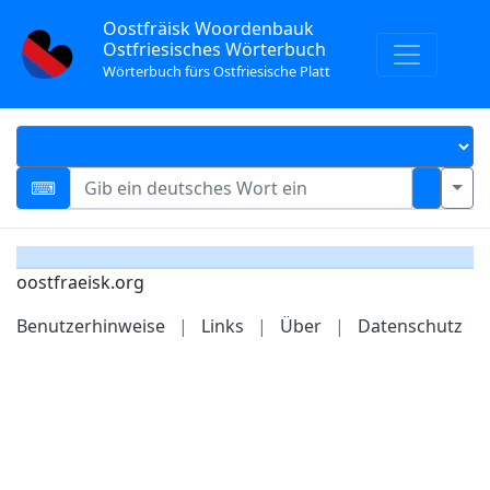
Oostfräisk Woordenbauk
Ostfriesisches Wörterbuch
Wörterbuch fürs Ostfriesische Platt
oostfraeisk.org
Benutzerhinweise
|
Links
|
Über
|
Datenschutz