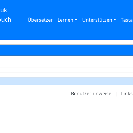
auk
buch
Übersetzer
Lernen
Unterstützen
Tasta
Benutzerhinweise
|
Links