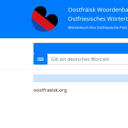
Oostfräisk Woordenb
Ostfriesisches Wörter
Wörterbuch fürs Ostfriesische Platt
oostfraeisk.org