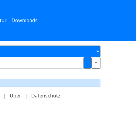
tur
Downloads
|
Über
|
Datenschutz