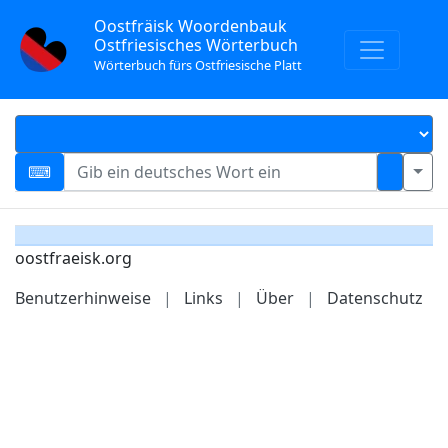
Oostfräisk Woordenbauk
Ostfriesisches Wörterbuch
Wörterbuch fürs Ostfriesische Platt
oostfraeisk.org
Benutzerhinweise
|
Links
|
Über
|
Datenschutz