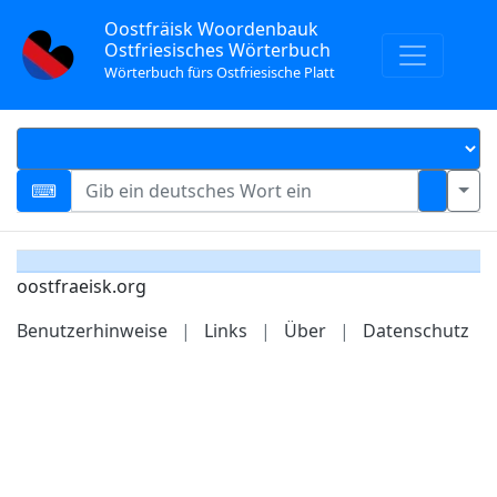
Oostfräisk Woordenbauk
Ostfriesisches Wörterbuch
Wörterbuch fürs Ostfriesische Platt
oostfraeisk.org
Benutzerhinweise
|
Links
|
Über
|
Datenschutz