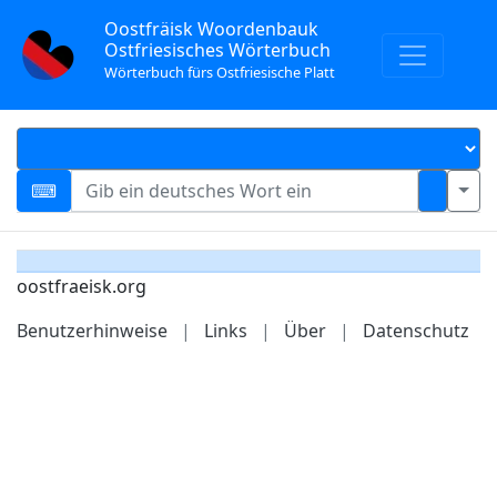
Oostfräisk Woordenbauk
Ostfriesisches Wörterbuch
Wörterbuch fürs Ostfriesische Platt
oostfraeisk.org
Benutzerhinweise
|
Links
|
Über
|
Datenschutz