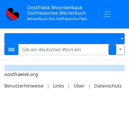
Oostfräisk Woordenbauk
Ostfriesisches Wörterbuch
Wörterbuch fürs Ostfriesische Platt
oostfraeisk.org
Benutzerhinweise
|
Links
|
Über
|
Datenschutz