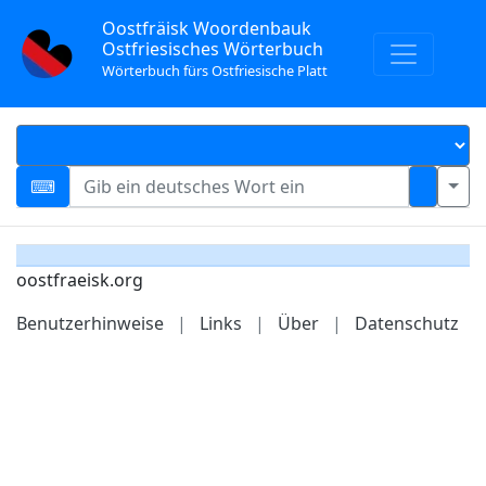
Oostfräisk Woordenbauk
Ostfriesisches Wörterbuch
Wörterbuch fürs Ostfriesische Platt
oostfraeisk.org
Benutzerhinweise
|
Links
|
Über
|
Datenschutz