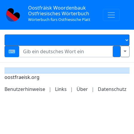
Oostfräisk Woordenbauk
Ostfriesisches Wörterbuch
Wörterbuch fürs Ostfriesische Platt
oostfraeisk.org
Benutzerhinweise
|
Links
|
Über
|
Datenschutz