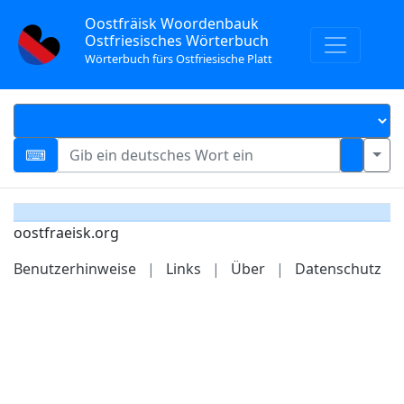
Oostfräisk Woordenbauk
Ostfriesisches Wörterbuch
Wörterbuch fürs Ostfriesische Platt
oostfraeisk.org
Benutzerhinweise
|
Links
|
Über
|
Datenschutz