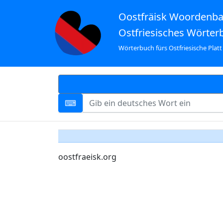
Oostfräisk Woordenb
Ostfriesisches Wörter
Wörterbuch fürs Ostfriesische Platt
oostfraeisk.org