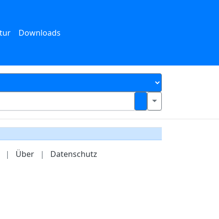
tur
Downloads
|
Über
|
Datenschutz