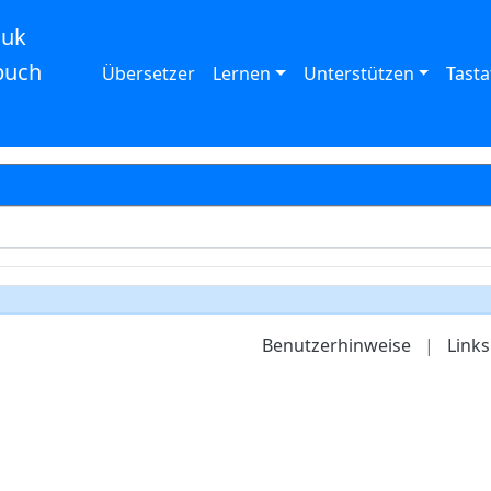
auk
buch
Übersetzer
Lernen
Unterstützen
Tasta
Benutzerhinweise
|
Links