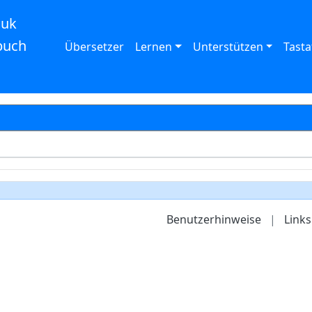
auk
buch
Übersetzer
Lernen
Unterstützen
Tasta
Benutzerhinweise
|
Links