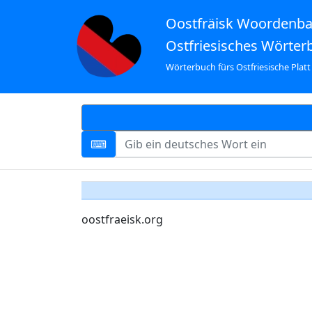
Oostfräisk Woordenb
Ostfriesisches Wörter
Wörterbuch fürs Ostfriesische Platt
oostfraeisk.org