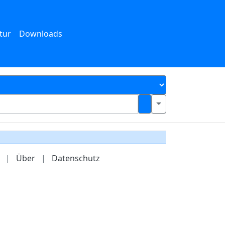
tur
Downloads
|
Über
|
Datenschutz