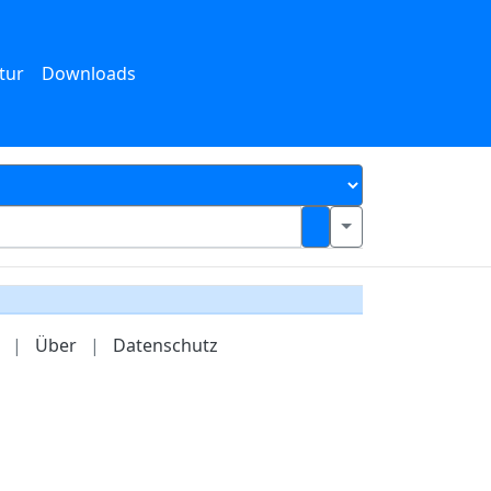
tur
Downloads
|
Über
|
Datenschutz