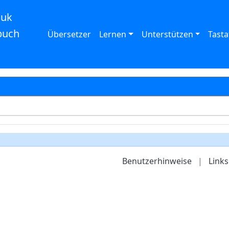
auk
buch
Übersetzer
Lernen
Unterstützen
Tasta
Benutzerhinweise
|
Links