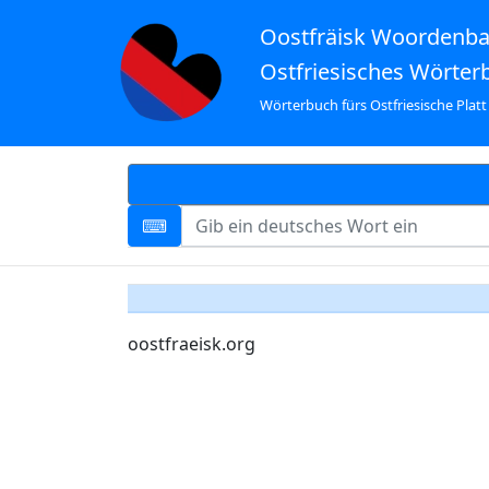
Oostfräisk Woordenb
Ostfriesisches Wörter
Wörterbuch fürs Ostfriesische Platt
oostfraeisk.org