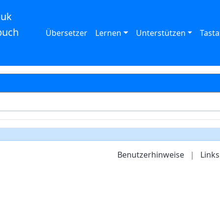
auk
buch
Übersetzer
Lernen
Unterstützen
Tasta
Benutzerhinweise
|
Links