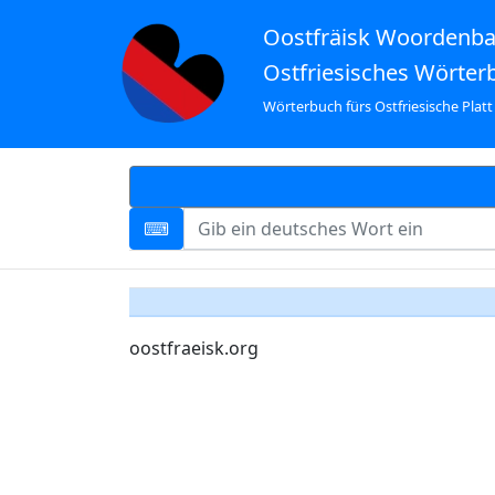
Oostfräisk Woordenb
Ostfriesisches Wörter
Wörterbuch fürs Ostfriesische Platt
oostfraeisk.org