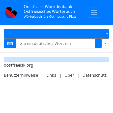
Oostfräisk Woordenbauk
Ostfriesisches Wörterbuch
Wörterbuch fürs Ostfriesische Platt
oostfraeisk.org
Benutzerhinweise
|
Links
|
Über
|
Datenschutz