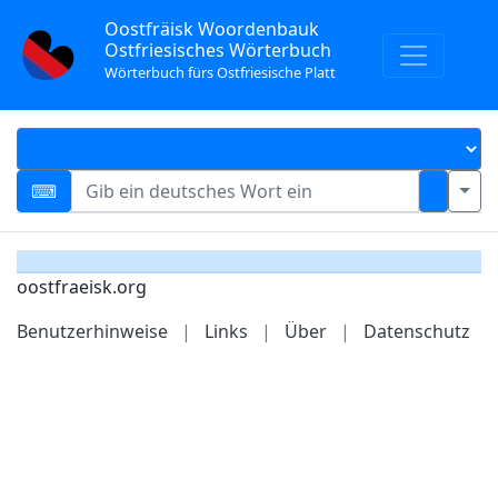
Oostfräisk Woordenbauk
Ostfriesisches Wörterbuch
Wörterbuch fürs Ostfriesische Platt
oostfraeisk.org
Benutzerhinweise
|
Links
|
Über
|
Datenschutz