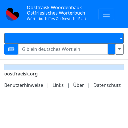
Oostfräisk Woordenbauk
Ostfriesisches Wörterbuch
Wörterbuch fürs Ostfriesische Platt
oostfraeisk.org
Benutzerhinweise
|
Links
|
Über
|
Datenschutz