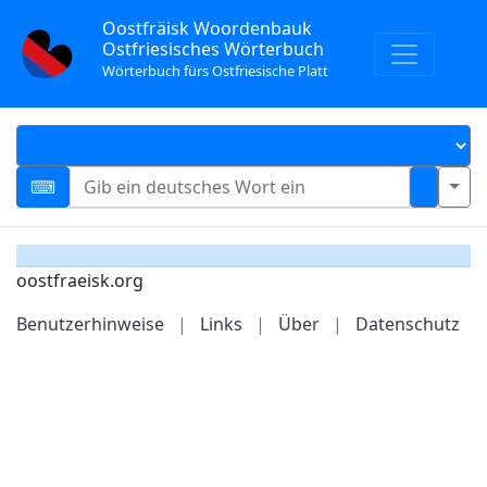
Oostfräisk Woordenbauk
Ostfriesisches Wörterbuch
Wörterbuch fürs Ostfriesische Platt
oostfraeisk.org
Benutzerhinweise
|
Links
|
Über
|
Datenschutz