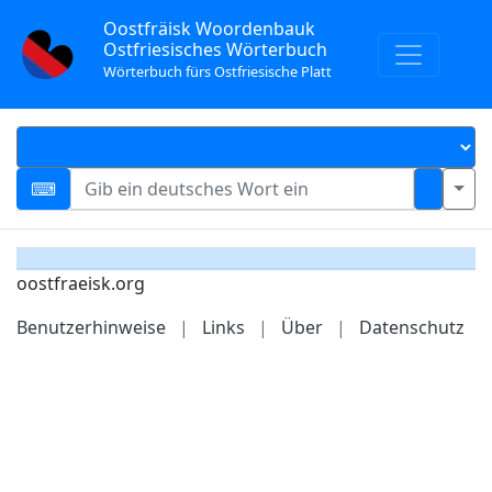
Oostfräisk Woordenbauk
Ostfriesisches Wörterbuch
Wörterbuch fürs Ostfriesische Platt
oostfraeisk.org
Benutzerhinweise
|
Links
|
Über
|
Datenschutz